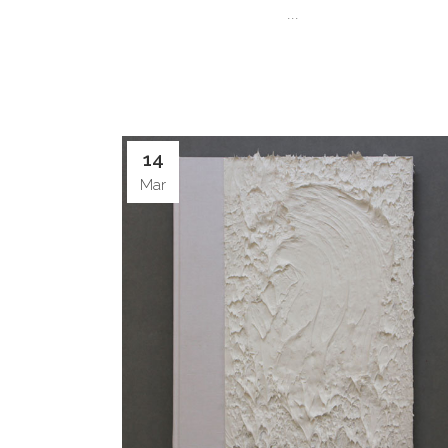
...
14
Mar