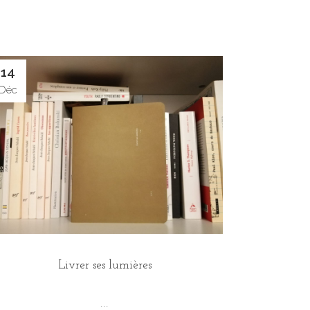
14
Déc
Livrer ses lumières
...