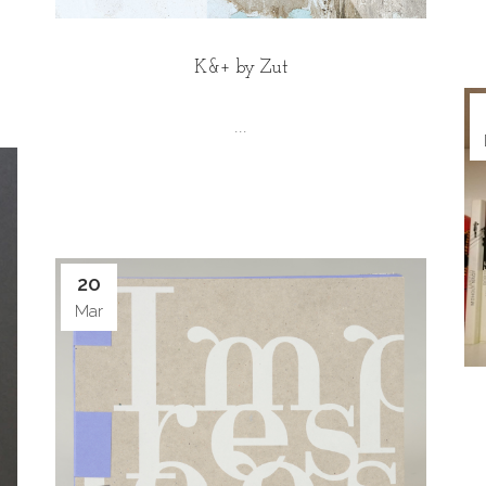
K&+ by Zut
...
20
Mar