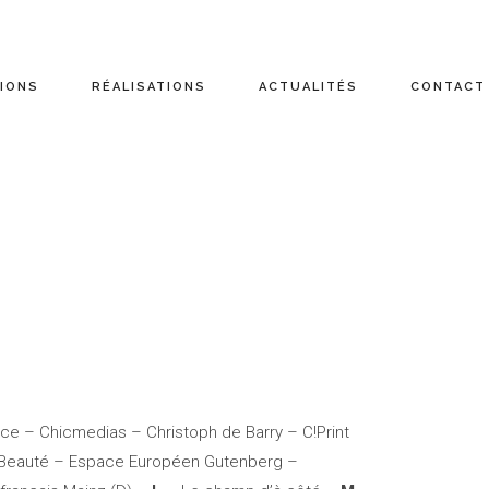
IONS
RÉALISATIONS
ACTUALITÉS
CONTACT
e – Chicmedias – Christoph de Barry – C!Print
Beauté – Espace Européen Gutenberg –