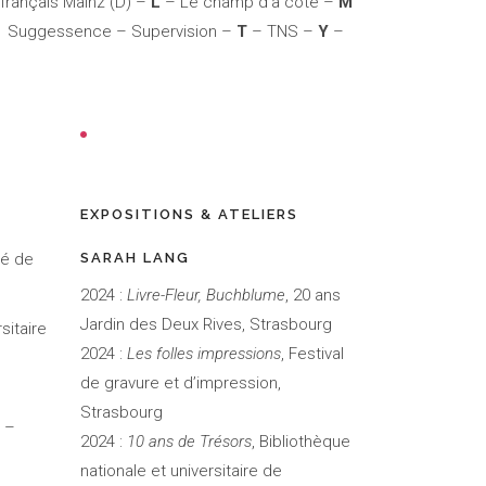
 français Mainz (D) –
L
– Le champ d’à côté –
M
 – Suggessence – Supervision –
T
– TNS –
Y
–
EXPOSITIONS & ATELIERS
té de
SARAH LANG
2024 :
Livre-Fleur, Buchblume
, 20 ans
Jardin des Deux Rives, Strasbourg
sitaire
2024 :
Les folles impressions
, Festival
de gravure et d’impression,
Strasbourg
 –
2024 :
10 ans de Trésors
, Bibliothèque
nationale et universitaire de