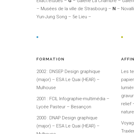
Exact’études –
G
– Galerie La Chambre – Galeri
– Musées de la ville de Strasbourg –
N
– Novall
Yun-Jung Song – 5e Lieu –
FORMATION
AFFI
2002 : DNSEP Design graphique
Les te
(major) – ESA Le Quai (HEAR) –
papier
Mulhouse
lumièr
gravur
2001 : FCIL Infographie-multimédia –
relief 
Lycée Pasteur – Besançon
nature
2000 : DNAP Design graphique
Voyage
(major) – ESA Le Quai (HEAR) –
Traxle