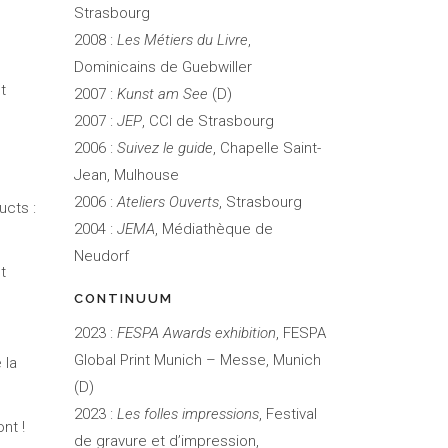
Strasbourg
2008 :
Les Métiers du Livre
,
Dominicains de Guebwiller
t
2007 :
Kunst am See
(D)
2007 :
JEP
, CCI de Strasbourg
2006 :
Suivez le guide
, Chapelle Saint-
Jean, Mulhouse
2006 :
Ateliers Ouverts
, Strasbourg
cts :
2004 :
JEMA
, Médiathèque de
Neudorf
t
CONTINUUM
2023 :
FESPA Awards exhibition
, FESPA
Global Print Munich – Messe, Munich
 la
(D)
2023 :
Les folles impressions
, Festival
nt !
de gravure et d’impression,