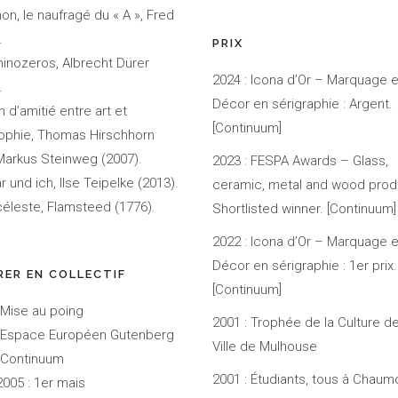
on, le naufragé du « A », Fred
.
PRIX
inozeros, Albrecht Dürer
2024 : Icona d’Or – Marquage e
.
Décor en sérigraphie : Argent.
n d’amitié entre art et
[Continuum]
ophie, Thomas Hirschhorn
arkus Steinweg (2007).
2023 : FESPA Awards – Glass,
r und ich, Ilse Teipelke (2013).
ceramic, metal and wood produ
céleste, Flamsteed (1776).
Shortlisted winner. [Continuum]
2022 : Icona d’Or – Marquage e
Décor en sérigraphie : 1er prix.
ER EN COLLECTIF
[Continuum]
 Mise au poing
2001 : Trophée de la Culture de
: Espace Européen Gutenberg
Ville de Mulhouse
 Continuum
2001 : Étudiants, tous à Chaumo
005 : 1er mais