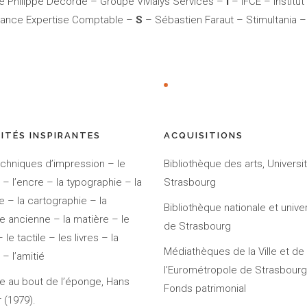
e Philippe Decorde – Groupe Vivialys Services –
I
– IFCE – Institut
iance Expertise Comptable –
S
– Sébastien Faraut – Stimultania
NITÉS INSPIRANTES
ACQUISITIONS
chniques d’impression – le
Bibliothèque des arts, Universi
 – l’encre – la typographie – la
Strasbourg
e – la cartographie – la
Bibliothèque nationale et univer
e ancienne – la matière – le
de Strasbourg
– le tactile – les livres – la
Médiathèques de la Ville et de
 – l’amitié
l’Eurométropole de Strasbourg
 au bout de l’éponge, Hans
Fonds patrimonial
r (1979).