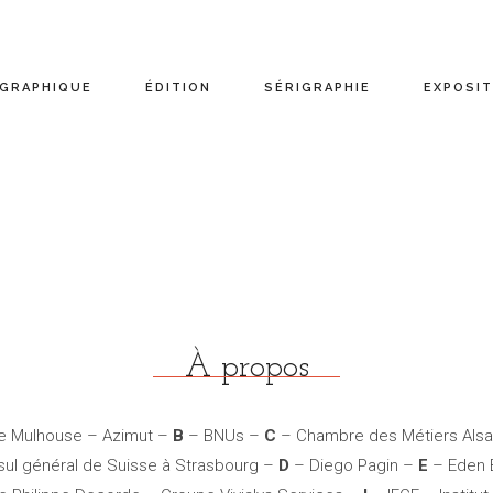
 GRAPHIQUE
ÉDITION
SÉRIGRAPHIE
EXPOSIT
À propos
de Mulhouse – Azimut –
B
– BNUs –
C
– Chambre des Métiers Alsac
sul général de Suisse à Strasbourg –
D
– Diego Pagin –
E
– Eden 