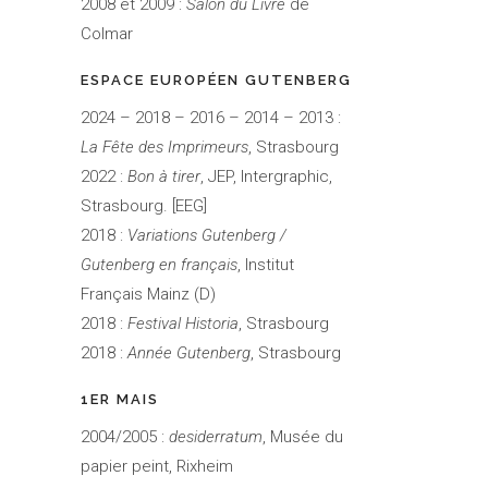
2008 et 2009 :
Salon du Livre
de
Colmar
ESPACE EUROPÉEN GUTENBERG
2024 – 2018 – 2016 – 2014 – 2013 :
La Fête des Imprimeurs
, Strasbourg
2022 :
Bon à tirer
, JEP, Intergraphic,
Strasbourg. [EEG]
2018 :
Variations Gutenberg /
Gutenberg en français
, Institut
Français Mainz (D)
2018 :
Festival Historia
, Strasbourg
2018 :
Année Gutenberg
, Strasbourg
1ER MAIS
2004/2005 :
desiderratum
, Musée du
papier peint, Rixheim