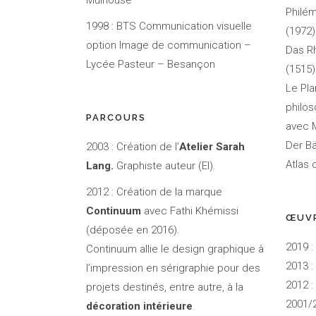
Mulhouse
Philém
1998 : BTS Communication visuelle
(1972)
option Image de communication –
Das Rh
Lycée Pasteur – Besançon
(1515)
Le Pla
philos
PARCOURS
avec M
Der Bä
2003 : Création de l’
Atelier Sarah
Atlas 
Lang.
Graphiste auteur (EI).
2012 : Création de la marque
Continuum
avec Fathi Khémissi
ŒUVR
(déposée en 2016).
2019 :
Continuum allie le design graphique à
2013 
l’impression en sérigraphie pour des
2012 :
projets destinés, entre autre, à la
2001/2
décoration intérieure
.