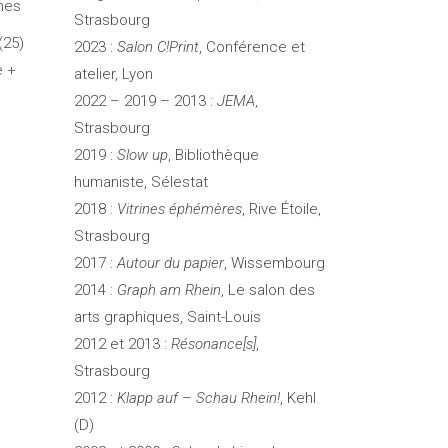
ches
Strasbourg
(25)
2023 :
Salon C!Print
, Conférence et
e +
atelier, Lyon
2022 – 2019 – 2013 :
JEMA
,
Strasbourg
2019 :
Slow up
, Bibliothèque
humaniste, Sélestat
2018 :
Vitrines éphémères
, Rive Étoile,
Strasbourg
2017 :
Autour du papier
, Wissembourg
2014 :
Graph am Rhein
, Le salon des
arts graphiques, Saint-Louis
2012 et 2013 :
Résonance[s]
,
Strasbourg
2012 :
Klapp auf – Schau Rhein!
, Kehl
(D)